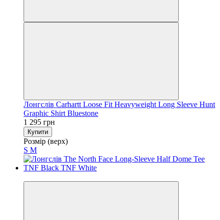
Лонгслів Carhartt Loose Fit Heavyweight Long Sleeve Hunt
Graphic Shirt Bluestone
1 295 грн
Купити
Розмір (верх)
S
M
−28%