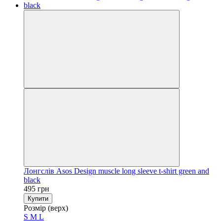
Лонгслів Asos Design muscle long sleeve t-shirt green and
black
495 грн
Купити
Розмір (верх)
S
M
L