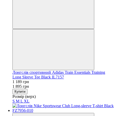
Лонгслів спортивний Adidas Train Essentials Training
Long Sleeve Tee Black IL7157
1 189 грн
1 895 грн
Купити
Розмір (верх)
S
M
L
XL