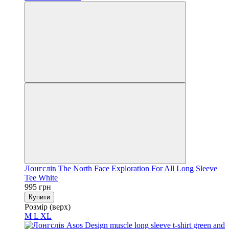
Лонгслів The North Face Exploration For All Long Sleeve
Tee White
995 грн
Купити
Розмір (верх)
M
L
XL