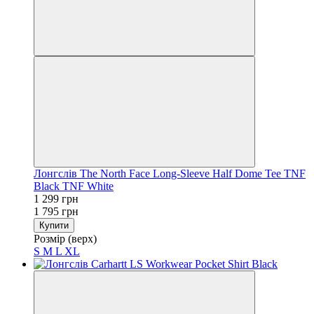
Лонгслів The North Face Long-Sleeve Half Dome Tee TNF
Black TNF White
1 299 грн
1 795 грн
Купити
Розмір (верх)
S
M
L
XL