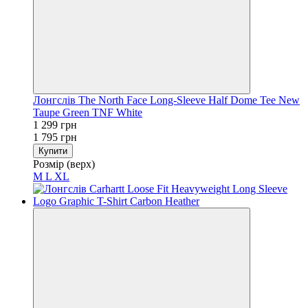
Лонгслів The North Face Long-Sleeve Half Dome Tee New
Taupe Green TNF White
1 299 грн
1 795 грн
Купити
Розмір (верх)
M
L
XL