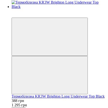
Розпродаж
−70%
Термобілизна KR3W Brighton Long Underwear Top Black
388 грн
1 295 грн