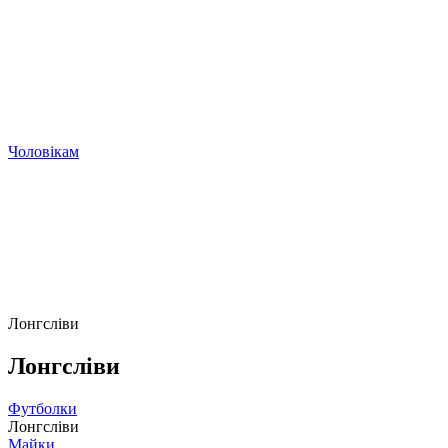
Чоловікам
Лонгсліви
Лонгсліви
Футболки
Лонгсліви
Майки