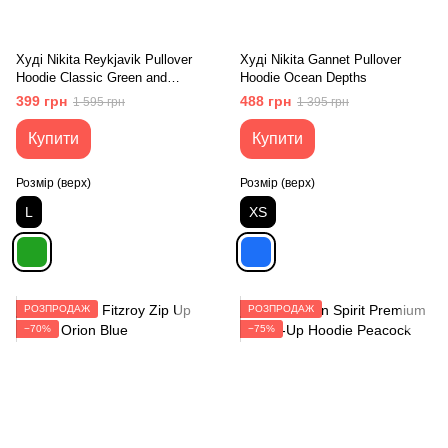
Худі Nikita Reykjavik Pullover
Худі Nikita Gannet Pullover
Hoodie Classic Green and
Hoodie Ocean Depths
Andorra
399 грн
488 грн
1 595 грн
1 395 грн
Купити
Купити
Розмір (верх)
Розмір (верх)
L
XS
РОЗПРОДАЖ
РОЗПРОДАЖ
−70%
−75%