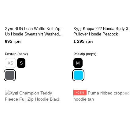
Худі BDG Leah Waffle Knit Zip-
Худі Kappa 222 Banda Budy 3
Up Hoodie Sweatshirt Washed
Pullover Hoodie Peacock
Black
695 грн
1 295 грн
Розмір (верх)
Розмір (верх)
XS
S
M
−53%