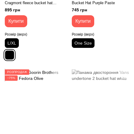
Cragmont fleece bucket hat
Bucket Hat Purple Paste
black
895 грн
745 грн
Купити
Купити
Розмір (верх)
Розмір (верх)
L/XL
One Size
РОЗПРОДАЖ
−75%