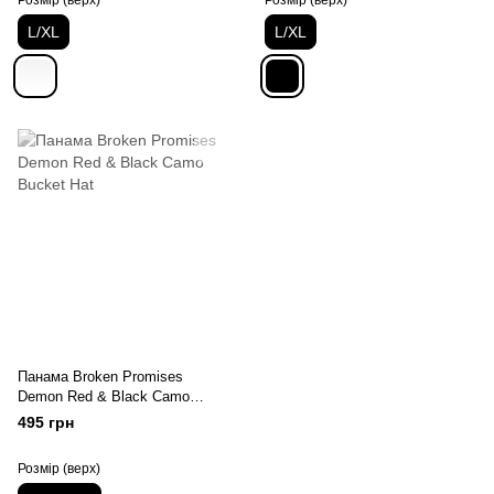
Розмір (верх)
Розмір (верх)
L/XL
L/XL
Панама Broken Promises
Demon Red & Black Camo
Bucket Hat
495 грн
Розмір (верх)