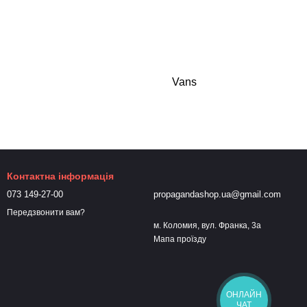
Vans
Контактна інформація
073 149-27-00
propagandashop.ua@gmail.com
Передзвонити вам?
м. Коломия, вул. Франка, 3а
Мапа проїзду
ОНЛАЙН
ЧАТ