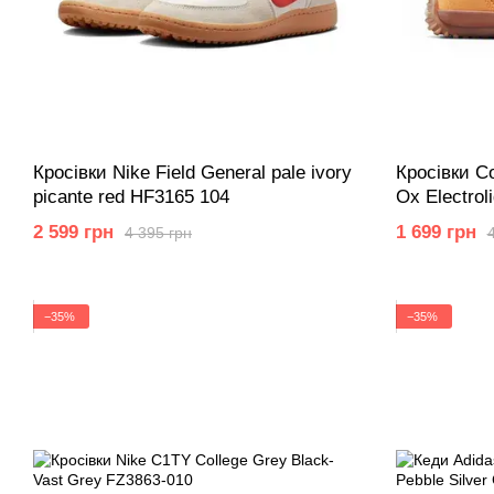
Кросівки Nike Field General pale ivory
Кросівки Co
picante red HF3165 104
Ox Electrol
A15089C
2 599 грн
1 699 грн
4 395 грн
−35%
−35%