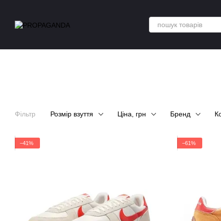
Перейти до основного контенту
Фільтр
Розмір взуття
Ціна, грн
Бренд
К
−41%
−61%