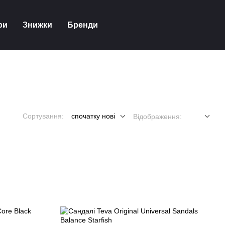
ри
Знижки
Бренди
Сортування:
спочатку нові
Відображення: