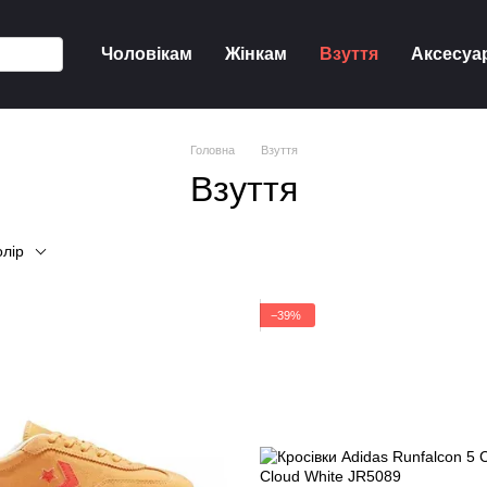
Чоловікам
Жінкам
Взуття
Аксесуа
Головна
Взуття
Взуття
олір
−39%