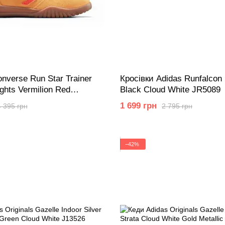
nverse Run Star Trainer
Кросівки Adidas Runfalcon
ights Vermilion Red
Black Cloud White JR5089
1 699 грн
4 395 грн
2 795 грн
−42%