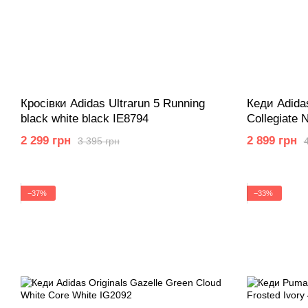
Кросівки Adidas Ultrarun 5 Running
Кеди Adidas
black white black IE8794
Collegiate 
BB5478
2 299 грн
2 899 грн
3 395 грн
−37%
−33%