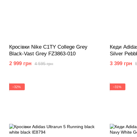
Кросівки Nike C1TY College Grey
Кеди Adidas
Black-Vast Grey FZ3863-010
Silver Pebb
J13526
2 999 грн
3 399 грн
4 595 грн
−32%
−31%