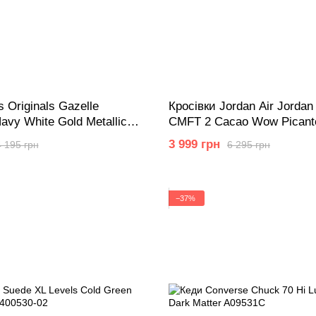
 Originals Gazelle
Кросівки Jordan Air Jorda
Navy White Gold Metallic
CMFT 2 Cacao Wow Picant
Hyper Pink DV1305206
3 999 грн
4 195 грн
6 295 грн
−37%