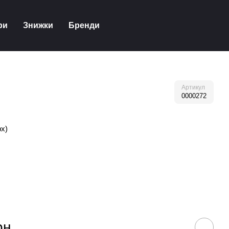
ри
Знижки
Бренди
Артикул
0000272
рх)
рн