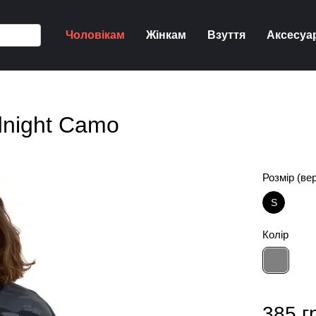
Чоловікам
Жінкам
Взуття
Аксесуа
dnight Camo
Розмір (ве
S
Колір
385 г