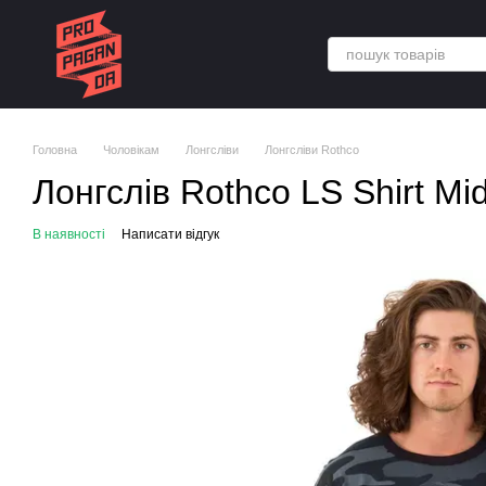
Перейти до основного контенту
Головна
Чоловікам
Лонгсліви
Лонгсліви Rothco
Лонгслів Rothco LS Shirt Mi
В наявності
Написати відгук