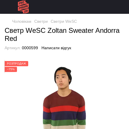
Чоловікам
Светри
Светри WeSC
Светр WeSC Zoltan Sweater Andorra
Red
Артикул:
0000599
Написати відгук
РОЗПРОДАЖ
−75%