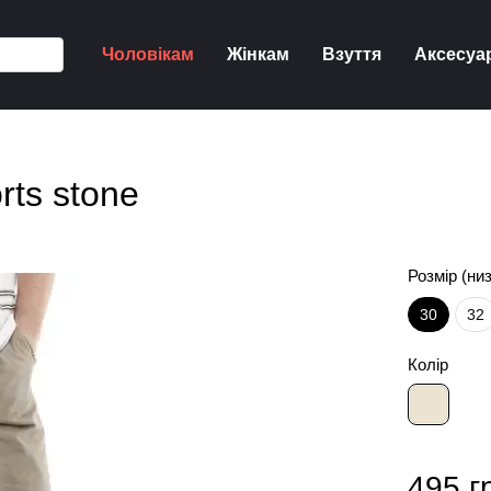
Чоловікам
Жінкам
Взуття
Аксесуа
rts stone
Розмір (низ
30
32
Колір
495 г