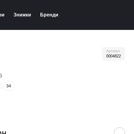
ри
Знижки
Бренди
Артикул
0004822
)
34
рн