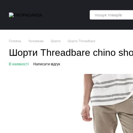
Перейти до основного контенту
Головна
Чоловікам
Шорти
Шорти Threadbare
Шорти Threadbare chino sho
В наявності
Написати відгук