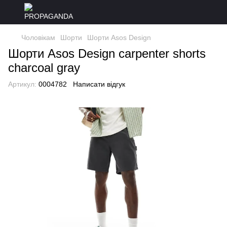
Чоловікам
Шорти
Шорти Asos Design
Шорти Asos Design carpenter shorts
charcoal gray
Артикул:
0004782
Написати відгук