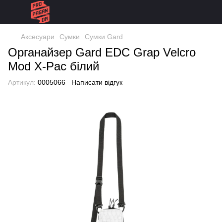
Аксесуари
Сумки
Сумки Gard
Органайзер Gard EDC Grap Velcro
Mod Х-Pаc білий
Артикул:
0005066
Написати відгук