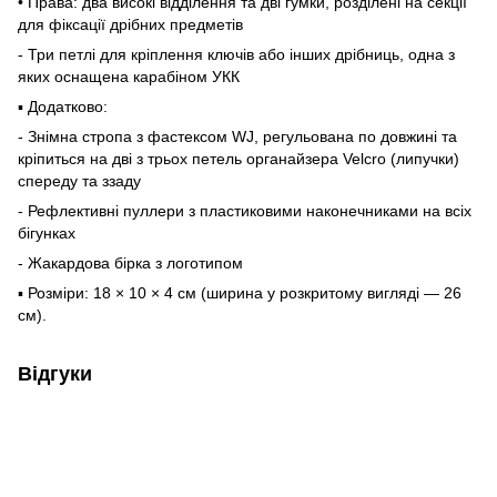
• Права: два високі відділення та дві гумки, розділені на секції
для фіксації дрібних предметів
- Три петлі для кріплення ключів або інших дрібниць, одна з
яких оснащена карабіном УКК
▪ Додатково:
- Знімна стропа з фастексом WJ, регульована по довжині та
кріпиться на дві з трьох петель органайзера Velcro (липучки)
спереду та ззаду
- Рефлективні пуллери з пластиковими наконечниками на всіх
бігунках
- Жакардова бірка з логотипом
▪ Розміри: 18 × 10 × 4 см (ширина у розкритому вигляді — 26
см).
Відгуки