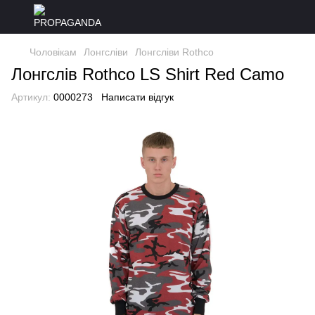
Чоловікам
Лонгсліви
Лонгсліви Rothco
Лонгслів Rothco LS Shirt Red Camo
Артикул:
0000273
Написати відгук