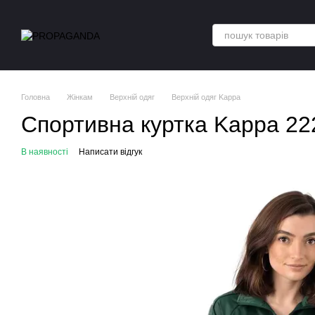
Перейти до основного контенту
Головна
Жінкам
Верхній одяг
Верхній одяг Kappa
Спортивна куртка Kappa 222
В наявності
Написати відгук