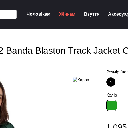
Чоловікам
Жінкам
Взуття
Аксесуа
 Banda Blaston Track Jacket 
Розмір (ве
S
Колір
1 095