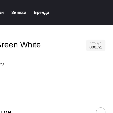
ри
Знижки
Бренди
Green White
Артикул
0001891
рх)
 грн