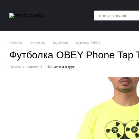
Перейти до основного контенту
Головна
Чоловікам
Футболки
Футболки OBEY
Футболка OBEY Phone Tap T-
Немає в наявності
Написати відгук