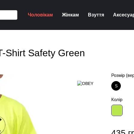
Чоловікам
Жінкам
Взуття
Аксесуа
Shirt Safety Green
Розмір (ве
S
Колір
435 г