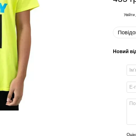
Увійти
%
Повідо
Новий ві
Оцін