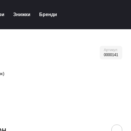
ри
Знижки
Бренди
Артикул
0000141
рх)
рн