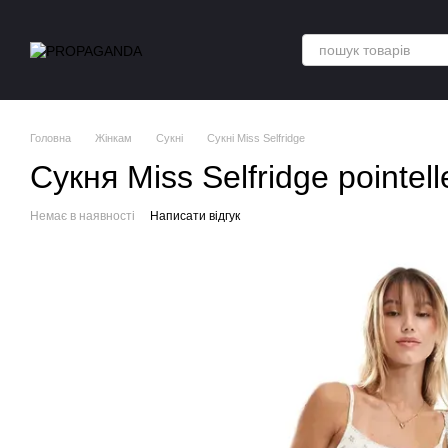
Перейти до основного контенту
Головна
Жінкам
Сукні
Сукні Miss Selfridge
Сукня Miss Selfridge pointell
Немає в наявності
Написати відгук