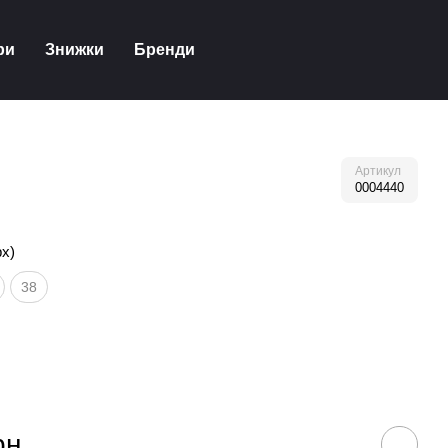
ри
Знижки
Бренди
Артикул
0004440
рх)
38
рн