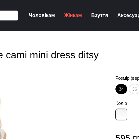
Чоловікам
Жінкам
Взуття
Аксесуа
e cami mini dress ditsy
Розмір (ве
34
36
Колір
595 г