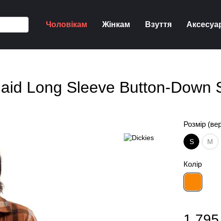
Чоловікам
Жінкам
Взуття
Аксесуа
aid Long Sleeve Button-Down S
Розмір (ве
S
M
Колір
1 795