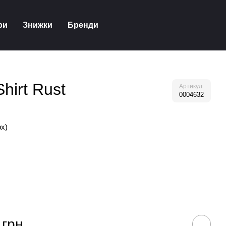
ри
Знижки
Бренди
hirt Rust
Артикул
0004632
рх)
 грн