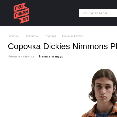
Перейти до основного контенту
Головна
Чоловікам
Сорочки
Сорочки Dickies
Сорочка Dickies Nimmons Pl
Немає в наявності
Написати відгук