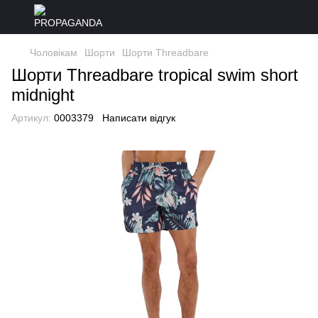
Чоловікам
Шорти
Шорти Threadbare
Шорти Threadbare tropical swim short
midnight
Артикул:
0003379
Написати відгук