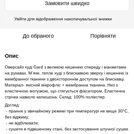
Замовити швидко
Увійти
для відображення накопичувальної знижки
%
До обраного
Порівняти
Опис
Оверсайз худі Gard з великою кишенею спереду і манжетами
на рукавах. М’яке, тепле худі з блискавкою зверху і кишенею із
мембранної тканини з двохстороннім доступом на блискавці.
Матеріал- якісний мікрофліс + мембранна тканина. Низ з
еластичною мотузкою, що стягується фіксатором. Еластична
стрічка навколо капюшона. Склад: 100% поліестер.
Догляд:
- прання у звичайному режимі при температурі не вище 30°C,
без віджиму;
- не відбілювати;
- сушити в підвішеному стані, без застосування штучної сушки.