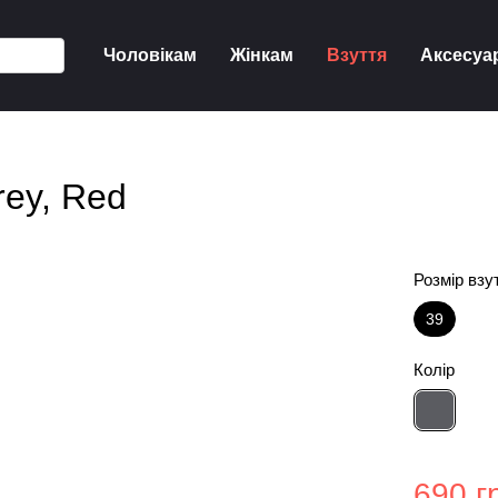
Чоловікам
Жінкам
Взуття
Аксесуа
rey, Red
Розмір взу
39
Колір
690 г