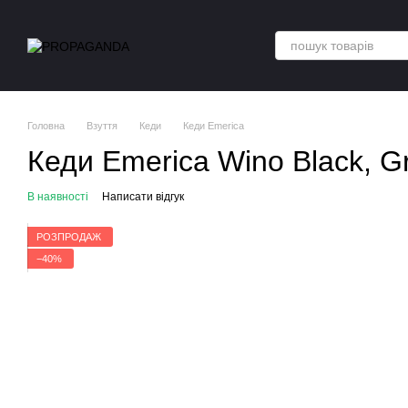
Перейти до основного контенту
Головна
Взуття
Кеди
Кеди Emerica
Кеди Emerica Wino Black, G
В наявності
Написати відгук
РОЗПРОДАЖ
−40%