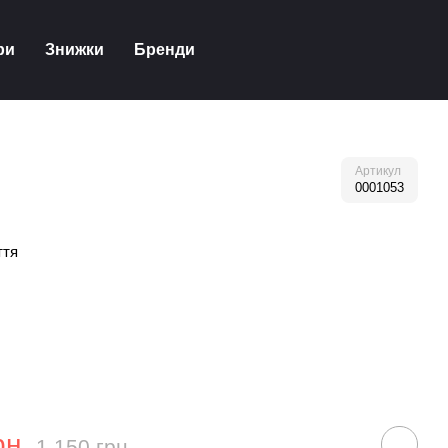
ри
Знижки
Бренди
Артикул
0001053
ття
рн
1 150 грн