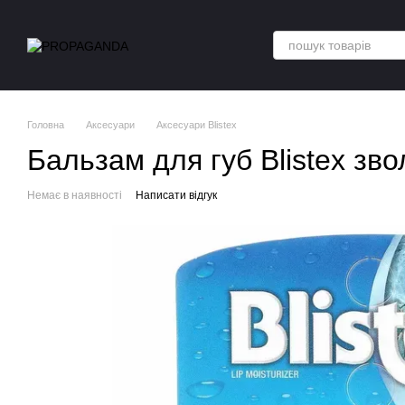
Перейти до основного контенту
Головна
Аксесуари
Аксесуари Blistex
Бальзам для губ Blistex зв
Немає в наявності
Написати відгук