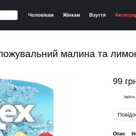
Чоловікам
Жінкам
Взуття
Аксесуа
оложувальний малина та лимон
99 гр
Увійти
%
Повідо
Опис
Н